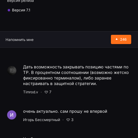
Версия релиза
Версия 7.1
Напомнить мне
246
Дать возможность закрывать позицию частями по
TP. В процентном соотношении (возможно жетско
фиксированно терминалом), либо заранее
настраивать в защитной стратегии.
Timrod.v
7
очень актуально. сам прошу не впервой
Игорь Бессмертный
3
Предложить улучшение