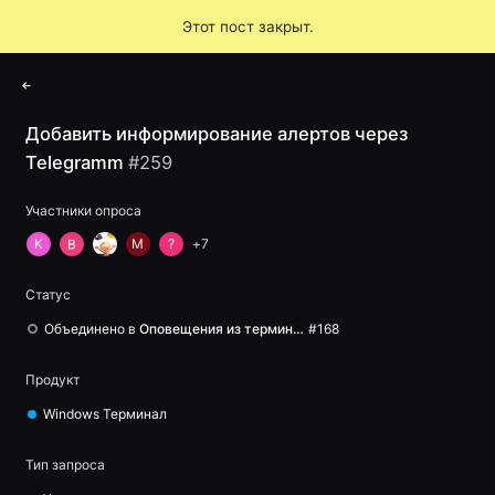
Feedback
Этот пост закрыт.
Войти
Добавить информирование алертов через
Telegramm
#
259
Участники опроса
K
M
?
+
7
Статус
Объединено в
Оповещения из терминала в телеграм
#
168
Продукт
Windows Терминал
Тип запроса