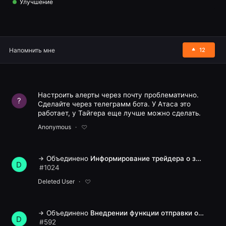
Улучшение
Напомнить мне
12
Настроить алерты через почту проблематично.
?
Сделайте через телеграмм бота. У Атаса это
работает, у Тайгера еще лучше можно сделать.
Anonymous
Объединено
Информирование трейдера о закрытии сделок по стопам и профитам.
D
#
1024
Deleted User
Предложить улучшение
Объединено
Внедрении функции отправки оповещений в Telegram
D
#
592